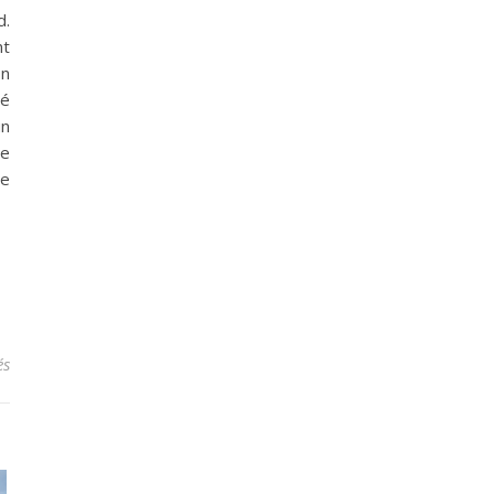
d.
nt
on
té
un
ée
de
sur VTT Rotwild pour femmes : Decouvrez une nouvelle facon de pe
és