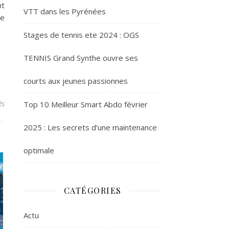
nt
VTT dans les Pyrénées
ie
Stages de tennis ete 2024 : OGS
TENNIS Grand Synthe ouvre ses
courts aux jeunes passionnes
sur Guide des Randonnées à cheval en Provence : itinéraires et cons
és
Top 10 Meilleur Smart Abdo février
2025 : Les secrets d’une maintenance
optimale
CATÉGORIES
Actu