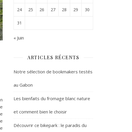
24
25
26
27
28
29
30
31
« Juin
ARTICLES RÉCENTS
Notre sélection de bookmakers testés
au Gabon
Les bienfaits du fromage blanc nature
on
le
et comment bien le choisir
ne
ne
Découvrir ce bikepark : le paradis du
te