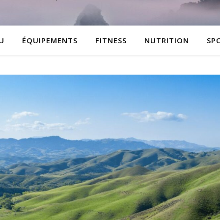
Votre blog sportif
U
ÉQUIPEMENTS
FITNESS
NUTRITION
SP