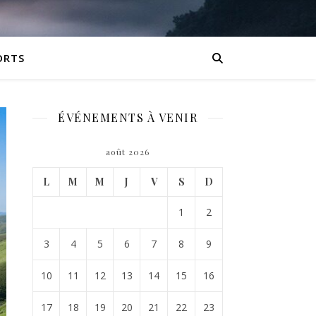
ORTS
ÉVÉNEMENTS À VENIR
août 2026
L
M
M
J
V
S
D
1
2
3
4
5
6
7
8
9
10
11
12
13
14
15
16
17
18
19
20
21
22
23