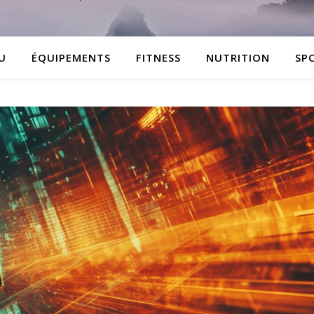
Votre blog sportif
U
ÉQUIPEMENTS
FITNESS
NUTRITION
SP