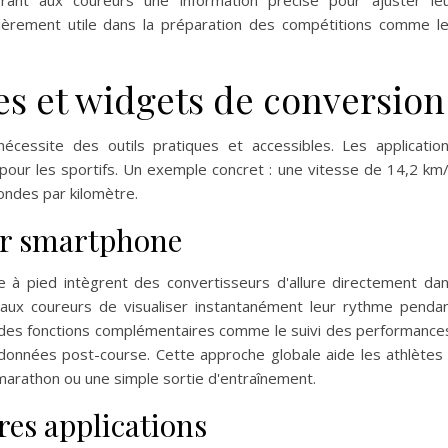
rant aux coureurs une information précise pour ajuster le
culièrement utile dans la préparation des compétitions comme l
es et widgets de conversion
nécessite des outils pratiques et accessibles. Les applicatio
pour les sportifs. Un exemple concret : une vitesse de 14,2 km
ondes par kilomètre.
sur smartphone
e à pied intègrent des convertisseurs d'allure directement da
t aux coureurs de visualiser instantanément leur rythme penda
si des fonctions complémentaires comme le suivi des performance
s données post-course. Cette approche globale aide les athlètes
 marathon ou une simple sortie d'entraînement.
res applications