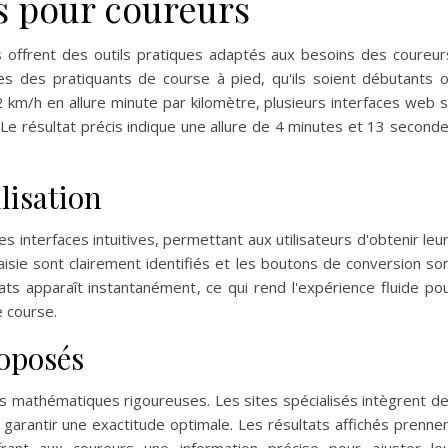
és pour coureurs
 offrent des outils pratiques adaptés aux besoins des coureur
es des pratiquants de course à pied, qu'ils soient débutants 
km/h en allure minute par kilomètre, plusieurs interfaces web 
té. Le résultat précis indique une allure de 4 minutes et 13 second
ilisation
s interfaces intuitives, permettant aux utilisateurs d'obtenir leu
aisie sont clairement identifiés et les boutons de conversion so
tats apparaît instantanément, ce qui rend l'expérience fluide po
e course.
roposés
es mathématiques rigoureuses. Les sites spécialisés intègrent d
 garantir une exactitude optimale. Les résultats affichés prenne