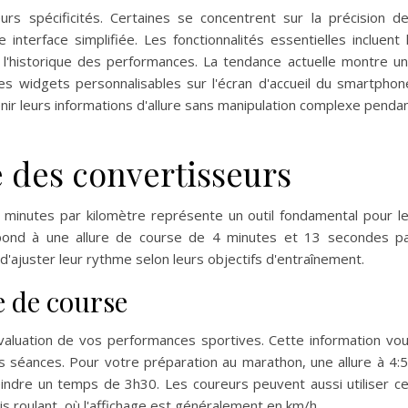
urs spécificités. Certaines se concentrent sur la précision d
nterface simplifiée. Les fonctionnalités essentielles incluent 
 l'historique des performances. La tendance actuelle montre u
es widgets personnalisables sur l'écran d'accueil du smartphon
enir leurs informations d'allure sans manipulation complexe penda
e des convertisseurs
 minutes par kilomètre représente un outil fondamental pour l
spond à une allure de course de 4 minutes et 13 secondes p
'ajuster leur rythme selon leurs objectifs d'entraînement.
e de course
'évaluation de vos performances sportives. Cette information vo
s séances. Pour votre préparation au marathon, une allure à 4:
indre un temps de 3h30. Les coureurs peuvent aussi utiliser c
is roulant, où l'affichage est généralement en km/h.