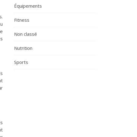
Équipements
s.
Fitness
ou
se
Non classé
es
Nutrition
Sports
rs
nt
ur
es
nt