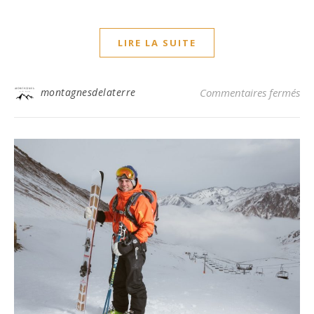
LIRE LA SUITE
sur
montagnesdelaterre
Commentaires fermés