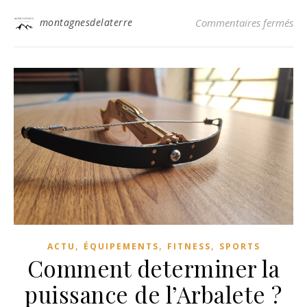
sur
montagnesdelaterre
Commentaires fermés
,
,
,
ACTU
ÉQUIPEMENTS
FITNESS
SPORTS
Comment determiner la
puissance de l’Arbalete ?