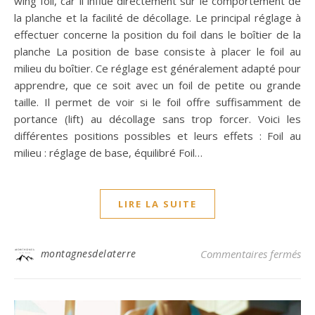
wing foil, car il influe directement sur le comportement de
la planche et la facilité de décollage. Le principal réglage à
effectuer concerne la position du foil dans le boîtier de la
planche La position de base consiste à placer le foil au
milieu du boîtier. Ce réglage est généralement adapté pour
apprendre, que ce soit avec un foil de petite ou grande
taille. Il permet de voir si le foil offre suffisamment de
portance (lift) au décollage sans trop forcer. Voici les
différentes positions possibles et leurs effets : Foil au
milieu : réglage de base, équilibré Foil…
LIRE LA SUITE
sur
montagnesdelaterre
Commentaires fermés