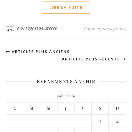
LIRE LA SUITE
sur
montagnesdelaterre
Commentaires fermés
ARTICLES PLUS ANCIENS
ARTICLES PLUS RÉCENTS
ÉVÉNEMENTS À VENIR
août 2026
L
M
M
J
V
S
D
1
2