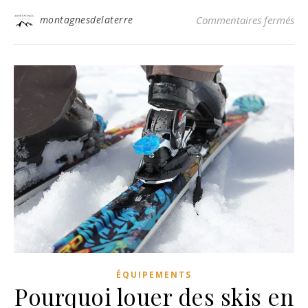
sur
montagnesdelaterre
Commentaires fermés
ÉQUIPEMENTS
Pourquoi louer des skis en