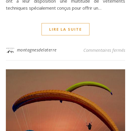
ont à leur disposition une multitude de vêtements
techniques spécialement conçus pour offrir un…
LIRE LA SUITE
sur
montagnesdelaterre
Commentaires fermés