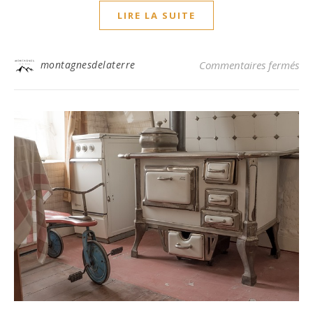
LIRE LA SUITE
sur
montagnesdelaterre
Commentaires fermés