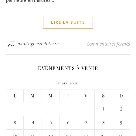
LIRE LA SUITE
sur
montagnesdelaterre
Commentaires fermés
ÉVÉNEMENTS À VENIR
mars 2025
L
M
M
J
V
S
D
1
2
3
4
5
6
7
8
9