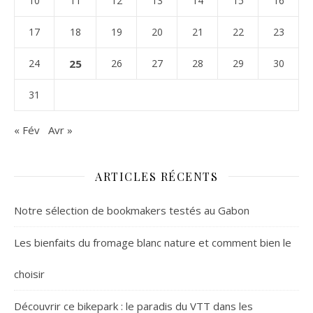
10
11
12
13
14
15
16
17
18
19
20
21
22
23
24
25
26
27
28
29
30
31
« Fév
Avr »
ARTICLES RÉCENTS
Notre sélection de bookmakers testés au Gabon
Les bienfaits du fromage blanc nature et comment bien le
choisir
Découvrir ce bikepark : le paradis du VTT dans les