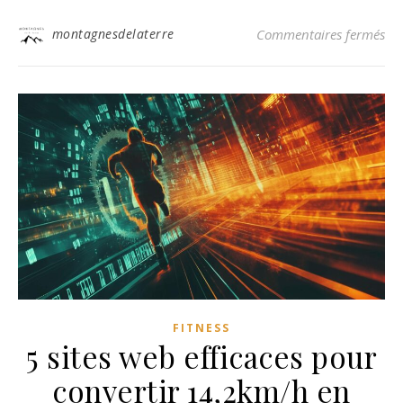
sur
montagnesdelaterre
Commentaires fermés
FITNESS
5 sites web efficaces pour
convertir 14,2km/h en